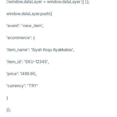
window.dataLayer = window.dataLayer || [];
window.dataLayer.push({
'event': 'view_item',
'ecommerce': {
'item_name': 'Siyah Koşu Ayakkabısı',
'item_id': 'SKU-12345',
'price': 1499.90,
'currency': 'TRY'
}
});