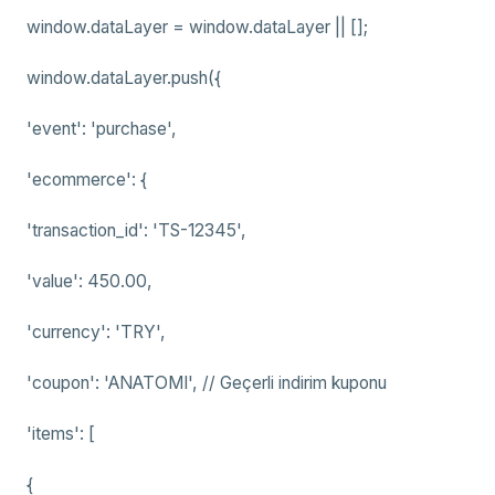
window.dataLayer = window.dataLayer || [];
window.dataLayer.push({
'event': 'purchase',
'ecommerce': {
'transaction_id': 'TS-12345',
'value': 450.00,
'currency': 'TRY',
'coupon': 'ANATOMI', // Geçerli indirim kuponu
'items': [
{