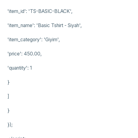
'item_id': 'TS-BASIC-BLACK',
'item_name': 'Basic Tshirt - Siyah',
'item_category': 'Giyim',
'price': 450.00,
'quantity': 1
}
]
}
});