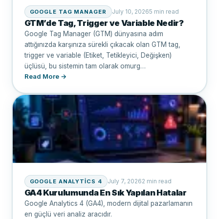
July 10, 2026
5 min read
GOOGLE TAG MANAGER
GTM’de Tag, Trigger ve Variable Nedir?
Google Tag Manager (GTM) dünyasına adım
attığınızda karşınıza sürekli çıkacak olan GTM tag,
trigger ve variable (Etiket, Tetikleyici, Değişken)
üçlüsü, bu sistemin tam olarak omurg…
Read More →
July 7, 2026
2 min read
GOOGLE ANALYTICS 4
GA4 Kurulumunda En Sık Yapılan Hatalar
Google Analytics 4 (GA4), modern dijital pazarlamanın
en güçlü veri analiz aracıdır.